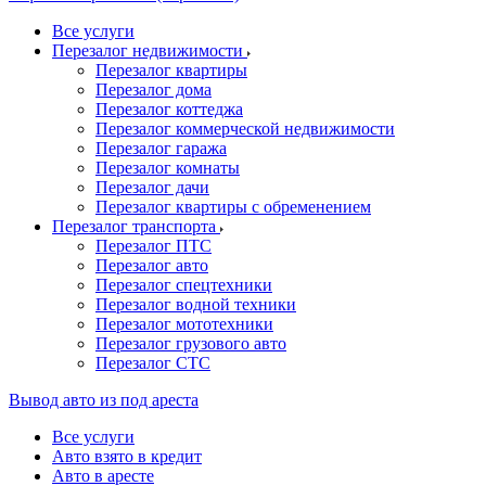
Все услуги
Перезалог недвижимости
Перезалог квартиры
Перезалог дома
Перезалог коттеджа
Перезалог коммерческой недвижимости
Перезалог гаража
Перезалог комнаты
Перезалог дачи
Перезалог квартиры с обременением
Перезалог транспорта
Перезалог ПТС
Перезалог авто
Перезалог спецтехники
Перезалог водной техники
Перезалог мототехники
Перезалог грузового авто
Перезалог СТС
Вывод авто из под ареста
Все услуги
Авто взято в кредит
Авто в аресте