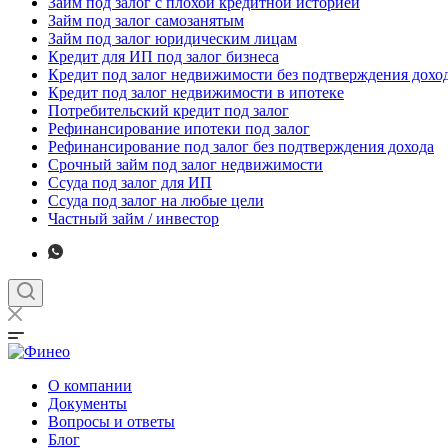
Займ под залог с плохой кредитной историей
Займ под залог самозанятым
Займ под залог юридическим лицам
Кредит для ИП под залог бизнеса
Кредит под залог недвижимости без подтверждения дохо
Кредит под залог недвижимости в ипотеке
Потребительский кредит под залог
Рефинансирование ипотеки под залог
Рефинансирование под залог без подтверждения дохода
Срочный займ под залог недвижимости
Ссуда под залог для ИП
Ссуда под залог на любые цели
Частный займ / инвестор
О компании
Документы
Вопросы и ответы
Блог