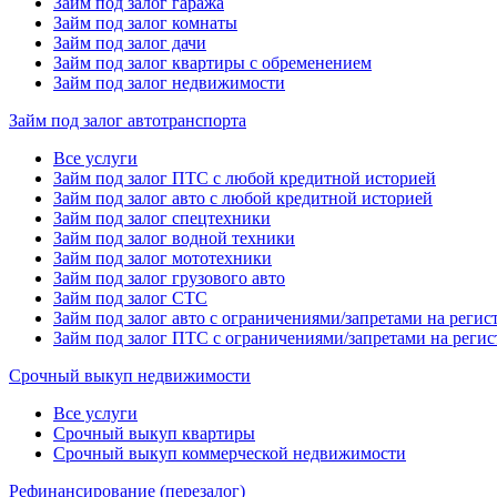
Займ под залог гаража
Займ под залог комнаты
Займ под залог дачи
Займ под залог квартиры с обременением
Займ под залог недвижимости
Займ под залог автотранспорта
Все услуги
Займ под залог ПТС с любой кредитной историей
Займ под залог авто с любой кредитной историей
Займ под залог спецтехники
Займ под залог водной техники
Займ под залог мототехники
Займ под залог грузового авто
Займ под залог СТС
Займ под залог авто с ограничениями/запретами на реги
Займ под залог ПТС с ограничениями/запретами на реги
Срочный выкуп недвижимости
Все услуги
Срочный выкуп квартиры
Срочный выкуп коммерческой недвижимости
Рефинансирование (перезалог)