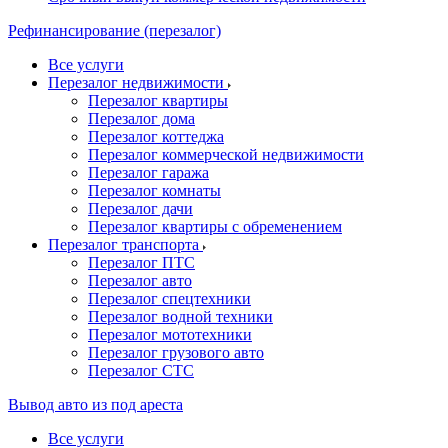
Рефинансирование (перезалог)
Все услуги
Перезалог недвижимости
Перезалог квартиры
Перезалог дома
Перезалог коттеджа
Перезалог коммерческой недвижимости
Перезалог гаража
Перезалог комнаты
Перезалог дачи
Перезалог квартиры с обременением
Перезалог транспорта
Перезалог ПТС
Перезалог авто
Перезалог спецтехники
Перезалог водной техники
Перезалог мототехники
Перезалог грузового авто
Перезалог СТС
Вывод авто из под ареста
Все услуги