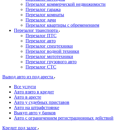
Перезалог коммерческой недвижимости
Перезалог гаража
Перезалог комнаты
Перезалог дачи
Перезалог квартиры с обременением
Перезалог транспорта
Перезалог ПТС
Перезалог авто
Перезалог спецтехники
Перезалог водной техники
Перезалог мототехники
Перезалог грузового авто
Перезалог СТС
Вывод авто из под ареста
Все услуги
Авто взято в кредит
Авто в аресте
Авто у судебных приставов
Авто на штрафстоянке
Выкуп авто у банков
Авто с ограничением регистрационных действий
Кредит под залог